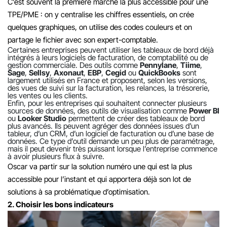
C’est souvent la première marche la plus accessible pour une
TPE/PME : on y centralise les chiffres essentiels, on crée
quelques graphiques, on utilise des codes couleurs et on
partage le fichier avec son expert-comptable.
Certaines entreprises peuvent utiliser les tableaux de bord déjà
intégrés à leurs logiciels de facturation, de comptabilité ou de
gestion commerciale. Des outils comme
Pennylane
,
Tiime
,
Sage
,
Sellsy
,
Axonaut
,
EBP
,
Cegid
ou
QuickBooks
sont
largement utilisés en France et proposent, selon les versions,
des vues de suivi sur la facturation, les relances, la trésorerie,
les ventes ou les clients.
Enfin, pour les entreprises qui souhaitent connecter plusieurs
sources de données, des outils de visualisation comme
Power BI
ou
Looker Studio
permettent de créer des tableaux de bord
plus avancés. Ils peuvent agréger des données issues d’un
tableur, d’un CRM, d’un logiciel de facturation ou d’une base de
données.
Ce type d’outil demande un peu plus de paramétrage,
mais il peut devenir très puissant lorsque l’entreprise commence
à avoir plusieurs flux à suivre.
Oscar va partir sur la solution numéro une qui est la plus
accessible pour l’instant et qui apportera déjà son lot de
solutions à sa problématique d’optimisation.
2. Choisir les bons indicateurs