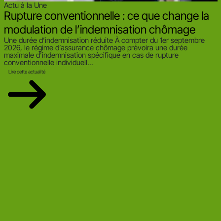
A
Actu à la Une
Rupture conventionnelle : ce que change la
modulation de l’indemnisation chômage
D
Une durée d’indemnisation réduite À compter du 1er septembre
2
2026, le régime d’assurance chômage prévoira une durée
d
maximale d’indemnisation spécifique en cas de rupture
d
conventionnelle individuell...
Lire cette actualité
Votre prochain événement sera le 11/08/2026 :
Prélèvement à la
source – PASRAU
Plus d'événements