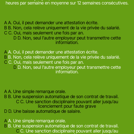
heures par semaine en moyenne sur 12 semaines consécutives.
Afficher l'explication
Question suivante
A
A. Oui, il peut demander une attestation écrite.
B
B. Non, cela relève uniquement de la vie privée du salarié.
C
C. Oui, mais seulement une fois par an.
D
D. Non, seul l’autre employeur peut transmettre cette
information.
Mauvaise reponse
Bonne reponse
A
A. Oui, il peut demander une attestation écrite.
B
B. Non, cela relève uniquement de la vie privée du salarié.
C
C. Oui, mais seulement une fois par an.
D
D. Non, seul l’autre employeur peut transmettre cette
information.
Afficher l'explication
Question suivante
A
A. Une simple remarque orale.
B
B. Une suspension automatique de son contrat de travail.
C
C. Une sanction disciplinaire pouvant aller jusqu’au
licenciement pour faute grave
D
D. Une baisse automatique de salaire.
Mauvaise reponse
Bonne reponse
A
A. Une simple remarque orale.
B
B. Une suspension automatique de son contrat de travail.
C
C. Une sanction disciplinaire pouvant aller jusqu’au