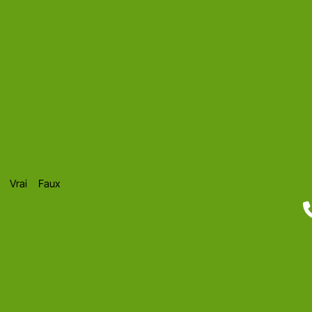
peut
attendre
2027 pour
commencer
à se
préparer à
la
facturation
électronique.
Vrai
Faux
L'infographie