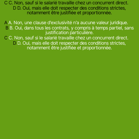
C
C. Non, sauf si le salarié travaille chez un concurrent direct.
D
D. Oui, mais elle doit respecter des conditions strictes,
notamment être justifiée et proportionnée.
Mauvaise reponse
Bonne reponse
A
A. Non, une clause d’exclusivité n’a aucune valeur juridique.
B
B. Oui, dans tous les contrats, y compris à temps partiel, sans
justification particulière.
C
C. Non, sauf si le salarié travaille chez un concurrent direct.
D
D. Oui, mais elle doit respecter des conditions strictes,
notamment être justifiée et proportionnée.
Afficher l'explication
Qualité de vie au travail
Comment agir en cas de
canicule au bureau ?
Quelles sont les obligations de l’employeur en cas de fortes
chaleurs ? Le décret en Conseil d’Etat n°2025-482 datant du 27
mai 2025 relatif à la protection des travailleurs contre les risques
liés à la chaleur, prévoit notamment que les locaux fermés doivent
être maintenus à une température adaptée, en tenant compte de
l’activité des travailleurs et de l’environnement dans lequel ils