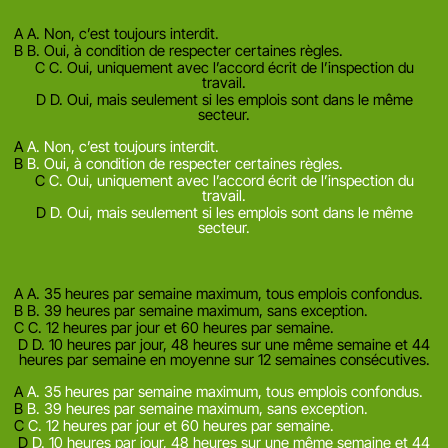
Un salarié peut-il cumuler plusieurs emplois ?
A
A. Non, c’est toujours interdit.
B
B. Oui, à condition de respecter certaines règles.
C
C. Oui, uniquement avec l’accord écrit de l’inspection du
travail.
D
D. Oui, mais seulement si les emplois sont dans le même
secteur.
Mauvaise reponse
Bonne reponse
A
A. Non, c’est toujours interdit.
B
B. Oui, à condition de respecter certaines règles.
C
C. Oui, uniquement avec l’accord écrit de l’inspection du
travail.
D
D. Oui, mais seulement si les emplois sont dans le même
secteur.
Afficher l'explication
Question suivante
A
A. 35 heures par semaine maximum, tous emplois confondus.
B
B. 39 heures par semaine maximum, sans exception.
C
C. 12 heures par jour et 60 heures par semaine.
D
D. 10 heures par jour, 48 heures sur une même semaine et 44
heures par semaine en moyenne sur 12 semaines consécutives.
Mauvaise reponse
Bonne reponse
A
A. 35 heures par semaine maximum, tous emplois confondus.
B
B. 39 heures par semaine maximum, sans exception.
C
C. 12 heures par jour et 60 heures par semaine.
D
D. 10 heures par jour, 48 heures sur une même semaine et 44