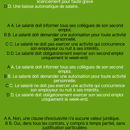
licenciement pour faute grave
D
D. Une baisse automatique de salaire.
Afficher l'explication
Question suivante
A
A. Le salarié doit informer tous ses collègues de son second
emploi.
B
B. Le salarié doit demander une autorisation pour toute activité
personnelle.
C
C. Le salarié ne doit pas exercer une activité qui concurrence
son employeur ou nuit à ses intérêts.
D
D. Le salarié doit obligatoirement exercer son second emploi
uniquement le week-end.
Mauvaise reponse
Bonne reponse
A
A. Le salarié doit informer tous ses collègues de son second
emploi.
B
B. Le salarié doit demander une autorisation pour toute activité
personnelle.
C
C. Le salarié ne doit pas exercer une activité qui concurrence
son employeur ou nuit à ses intérêts.
D
D. Le salarié doit obligatoirement exercer son second emploi
uniquement le week-end.
Afficher l'explication
Question suivante
A
A. Non, une clause d’exclusivité n’a aucune valeur juridique.
B
B. Oui, dans tous les contrats, y compris à temps partiel, sans
justification particulière.