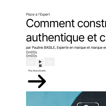
Place à l'Expert
Comment constr
authentique et c
par Pauline BASILE, Experte en marque et marque 
0m00s
0m00s
Plus de podcasts