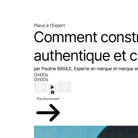
Place à l'Expert
Comment constr
authentique et c
par Pauline BASILE, Experte en marque et marque 
0m00s
0m00s
Plus de podcasts