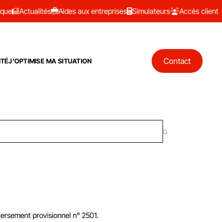
ique
Actualités
Aides aux entreprises
Simulateurs
Accès client
Contact
ITÉ
J'OPTIMISE MA SITUATION
versement provisionnel n° 2501.