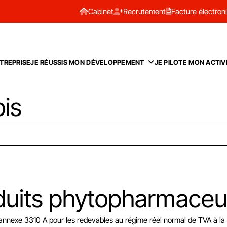
Cabinet
Recrutement
Facture électron
TREPRISE
JE RÉUSSIS MON DÉVELOPPEMENT
JE PILOTE MON ACTIV
ois
oduits phytopharmaceu
’annexe 3310 A pour les redevables au régime réel normal de TVA à la 