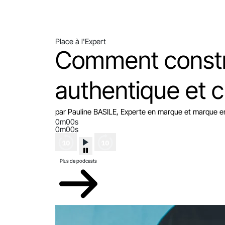
Place à l'Expert
Comment constr
authentique et c
par Pauline BASILE, Experte en marque et marque 
0m00s
0m00s
Plus de podcasts