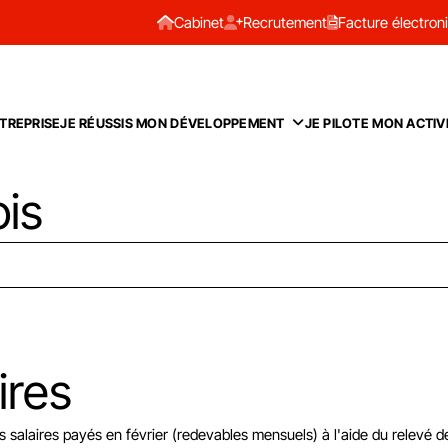
Cabinet
Recrutement
Facture électron
TREPRISE
JE RÉUSSIS MON DÉVELOPPEMENT
JE PILOTE MON ACTIV
ois
ires
s salaires payés en février (redevables mensuels) à l'aide du relevé 