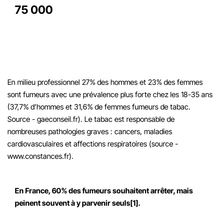
75 000
Pourtant, le tabac tue chaque année 75 000 personnes et
représente ainsi la première cause de mortalité évitable
dans notre pays.
En milieu professionnel 27% des hommes et 23% des femmes
sont fumeurs avec une prévalence plus forte chez les 18-35 ans
(37,7% d’hommes et 31,6% de femmes fumeurs de tabac.
Source - gaeconseil.fr). Le tabac est responsable de
nombreuses pathologies graves : cancers, maladies
cardiovasculaires et affections respiratoires (source -
www.constances.fr).
En France, 60% des fumeurs souhaitent arrêter, mais
peinent souvent à y parvenir seuls[1].