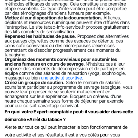
méthodes efficaces de sevrage. Cela constitue une première
étape essentielle. Ce type d’intervention peut être complétée
par des témoignages d'anciens fumeurs par exemple.
Mettez à leur disposition de la documentation.
Affiches,
dépliants et ressources numériques peuvent être diffusés dans
l'entreprise. Le site tabac-info-service.fr propose gratuitement
des kits complets de sensibilisation.
Repensez les habitudes de pause.
Proposez des alternatives
aux pauses cigarettes comme des espaces de détente, des
coins café conviviaux ou des micro-pauses d'exercices
permettant de dissocier progressivement ces moments du
tabagisme.
Organisez des moments conviviaux pour soutenir les
anciens fumeurs en cours de sevrage.
N’hésitez pas à leur
proposer des moments de décompression et de partages en
équipe comme des séances de relaxation (yoga, sophrologie,
massage) ou bien
une activité sportive.
Créez un groupe de soutien.
Selon le nombre de salariés
souhaitant participer au programme de sevrage tabagique, vous
pouvez leur proposer de se soutenir mutuellement en
échangeant sur leur expérience. Bloquez un créneau d’une
heure chaque semaine sous forme de déjeuner par exemple
pour que ce soit davantage convivial.
En quoi votre Expert-comptable peut-il vous aider dans cette
démarche «Arrêt du tabac» ?
Alerte sur tout ce qui peut impacter le bon fonctionnement de
votre activité et ses résultats, il est à vos côtés pour vous