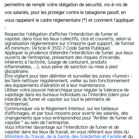
permettre de remplir votre obligation de sécurité, vis-à-vis de
vos salariés, pour les protéger contre le tabagisme passif, en
vous rappelant le cadre réglementaire (*) et comment l’appliquer
:
Respecter l’obligation d’afficher l’interdiction de fumer et
vapoter, dans tous les lieux collectifs, clos et couverts, selon la
signalisation réglementaire sur n’importe quel support, de format
A5 minimum. (Article R 3512-7 Code Santé Publique).
Appliquer la prudence d’étendre l’interdiction de fumer, aux lieux
ouverts de l’entreprise, présentant des risques d’incendie,
inhérents à l’activité, (usage de carburant, produits
inflammables, …), sous peine de sanction ou mise à pied
disciplinaire.
Être vigilant pour bien délimiter et surveiller les zones «fumoir» :
les faire nettoyer régulièrement, veiller au bon fonctionnement
des équipements d’aération et à leur maintenance.
Utiliser votre pouvoir hiérarchique pour réguler la tolérance de
vapotage dans les bureaux individuels ou l’interdire (idem pour
interdire de fumer et vapoter sur tout le périmètre de
l’entreprise).
Communiquer via le Règlement Intérieur, sur les tableaux
d’affichages, et par tous moyens pour avertir les salariés, des
changements que vous entreprendrez pour "Arrêter de fumer et
vapoter " au sein de l'entreprise.
Vous informer davantage sur l'interdiction de fumer et de
vapoter dans les lieux de travail, en vous référant aux sites du
Ministère du Travail, de la Santé, des Solidarités et Famille
et du